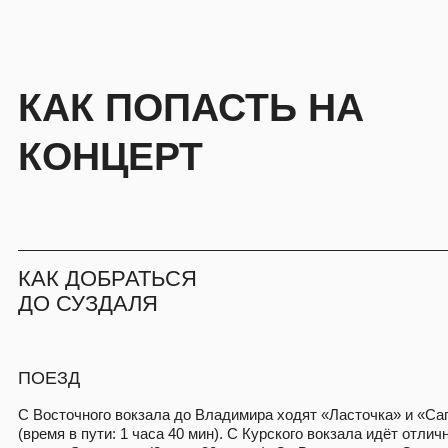
КАК ДОБРАТЬСЯ
ДО СУЗДАЛЯ
ПОЕЗД
С Восточного вокзала до Владимира ходят «Ласточка» и «Сапсан»
(время в пути: 1 часа 40 мин). С Курского вокзала идёт отличный
поезд «Экспресс» (2 часа 30 минут). От Владимира до Суздаля
можно взять такси, ехать всего полчаса.
АВТОМОБИЛЬ
Благодаря платному шоссе Москва-Казань, проходящему через
Владимир, дорога на автомобиле занимает от 2,5 до 3 часов
в зависимости от загруженности трассы.
БИЛЕТЫ
Входной: 2 000 Р