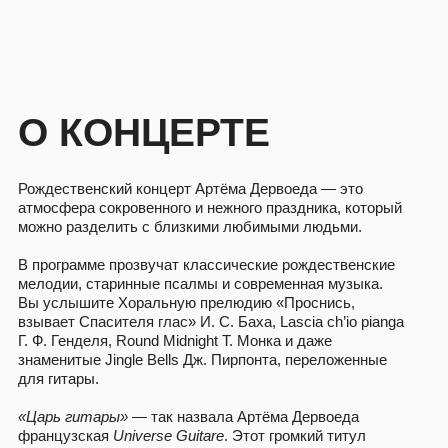
О КОНЦЕРТЕ
Рождественский концерт Артёма Дервоеда — это
атмосфера сокровенного и нежного праздника, который
можно разделить с близкими любимыми людьми.
В программе прозвучат классические рождественские
мелодии, старинные псалмы и современная музыка.
Вы услышите Хоральную прелюдию «Проснись,
взывает Спасителя глас» И. С. Баха, Lascia ch’io pianga
Г. Ф. Генделя, Round Midnight Т. Монка и даже
знаменитые Jingle Bells Дж. Пирпонта, переложенные
для гитары.
«Царь гитары»
— так назвала Артёма Дервоеда
французская
Universe Guitare
. Этот громкий титул
подтверждается международным интересом, активной
звукозаписывающей карьерой и 16-ю первыми
премиями престижных международных конкурсов. А.
Дервоед является одним из наиболее ярких
исполнителей на классической гитаре и постоянным
гостем самых престижных мировых площадок, включая
залы Берлинской и Кёльнской филармоний, Тонхалле
и Эльбфилармони в Германии, Карнеги-холл и Джордан-
холл (США), Бунка Кайкан (Япония), Концертный зал