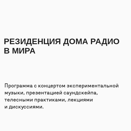
О НАС
Программа с концертом экспериментальной
КОНТАКТЫ
музыки, презентацией саундскейпа,
телесными практиками, лекциями
и дискуссиями.
СВЯЗАТЬСЯ
INFO@MYRA.R
TELEGRAM
ПРОГРАММА
VIMEO
+7 999 806-15-
ДОМ РАДИО —
МЕЖДИСЦИПЛИНАРНЫЙ