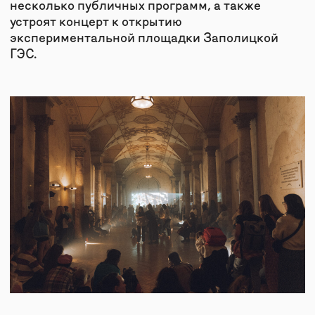
ПЛЯС С АЛЕВТИНОЙ
ОТКРЫТИЕ ГЭ
ГРУНТОВСКОЙ
село Заполицы
Ильинский луг, Суздаль
9 сентября (субб
9 сентября, 13:30 (суббота)
Открытие новой 
площадки в руин
Практика, которая помогает освоить
ГЭС на реке Нерл
пространство, присвоить его себе
многоканальной 
и вдохновиться им для своего
«пляса». Вход по
движения, трогательного