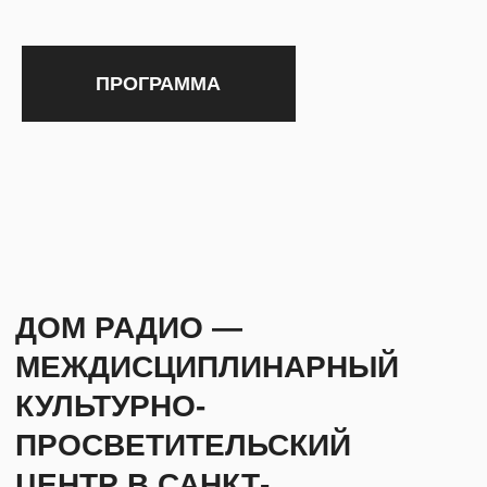
КУЛЬТУРНО-
ПРОСВЕТИТЕЛЬСКИЙ
ЦЕНТР В САНКТ-
ПЕТЕРБУРГЕ.
ТВОРЧЕСКАЯ
РЕЗИДЕНЦИЯ ОРКЕСТРА
И ХОРА MUSICAETERNA.
Он объединяет образовательные программы,
авторские экспериментальные
и исследовательские проекты, охватывающие
различные области современного искусства.
Участники команды Дома Радио на неделю
станут резидентами МИРА: создадут авторский
саундскейп, который станет постоянной
звуковой инсталляцией МИРА центра, проведут
несколько публичных программ, а также
устроят концерт к открытию
экспериментальной площадки Заполицкой
ГЭС.