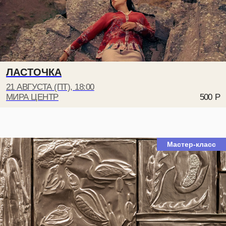
Суздаль,
НАПИСАТЬ НАМ
ул. Кремлевская, 5
+7 999 806-15-91
КАРТА «ДРУГ МИРА»
ТЕЛЕГРАМ
ЛАСТОЧКА
21 АВГУСТА (ПТ), 18:00
МИРА ЦЕНТР
500
Р
Мастер-класс
АНО «ТВОРЧЕСКОЕ
ПОЛИТИКА
СООБЩЕСТВО МИРА»
КОНФИДЕНЦИАЛЬНОСТИ
И ДОКУМЕНТЫ
© 2026
ДИЗАЙН
NAAU