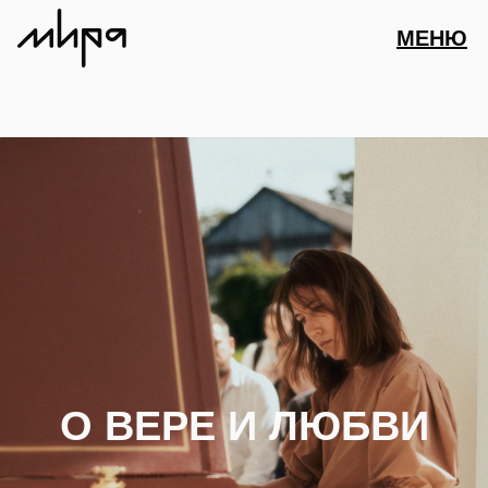
МЕНЮ
АФИША
ПАРТНЕРСТВО
О ВЕРЕ И ЛЮБВИ
ДЛЯ ПРЕССЫ
ПРОВЕСТИ
МЕРОПРИЯТИ
ПОДДЕРЖАТЬ
МИРА
8 МАРТА (СБ)
СТАТЬ
(12+)
КОМАНДА
18:00
ВОЛОНТЕРОМ