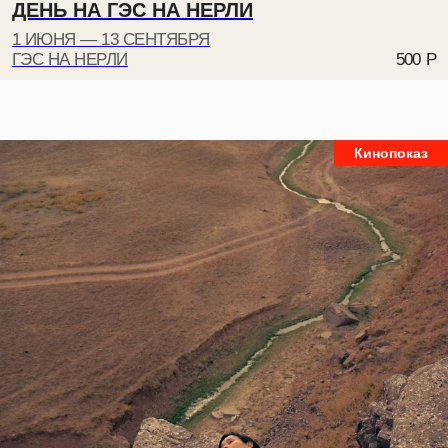
ДЕНЬ НА ГЭС НА НЕРЛИ
1 ИЮНЯ — 13 СЕНТЯБРЯ
ГЭС НА НЕРЛИ
500
Р
ПОДПИШИТЕСЬ НА РАССЫЛКУ, ЧТОБЫ
БЫТЬ В КУРСЕ ВСЕХ СОБЫТИЙ
Кинопоказ
Даю
согласие на рассылку
Даю
согласие на обработку персональных данных для
рассылки
Ознакомлен и согласен с
политикой
конфиденциальности
ПОДПИСАТЬСЯ