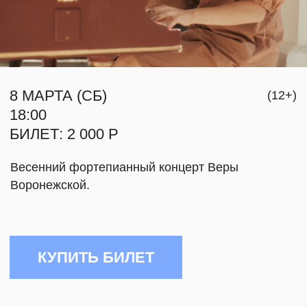
БИЛЕТ: 2 000 Р
Весенний фортепианный концерт Веры
О НАС
Воронежской.
КОНТАКТЫ
КУПИТЬ БИЛЕТ
СВЯЗАТЬСЯ
INFO@MYRA.R
О КОНЦЕРТЕ
TELEGRAM
Исполнитель:
VIMEO
Вера Воронежская — рояль
+7 999 806-15-9
Продолжительность 60 минут
«О Вере и любви» — отсылка к названию
фортепианных фантазий современного
композитора Руста Позюмского, которые
он посвятил пианистке Вере Воронежской.
На сольном концерте в МИРА центре Вера
исполнит их и даст личную интерпретацию