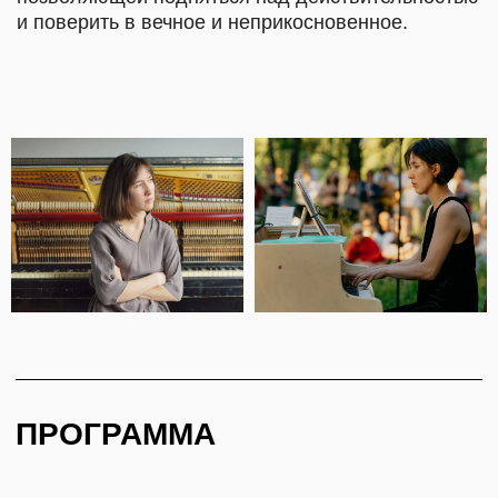
Прелюдия, «Окрыленная поэма», «Танец
томления»; ор. 57 «Желание», «Танец
ласки»
О. Мессиан. Из цикла «20 взглядов
на Младенца Иисуса»: «Взгляд Отца»,
«Взгляд Звезды», «Рождество», «Поцелуй
Младенца Иисуса»
Р. Вагнер — Ф. Лист. «Смерть Изольды»,
транскрипция арии Изольды из оперы
«Тристан и Изольда» для фортепиано
Вера Воронежская — пианистка, окончила
Московскую консерваторию по классу
фортепиано и клавесина, стажировалась
в Италии в академии старинной музыки «Villa
Bossi». Часто выступает вне концертных залов,