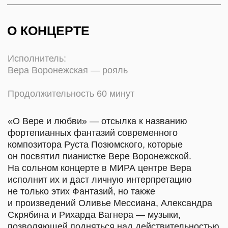
не только этих Фантазий, но также
и произведений Оливье Мессиана, Александра
Скрябина и Рихарда Вагнера — музыки,
позволяющей подняться над действительностью
и поверить в вечное и неприкосновенное.
ПРОГРАММА
Р. Позюмский. «5 фантазий о вере
и любви»
А. Скрябин. ор. 51 «Хрупкость»,