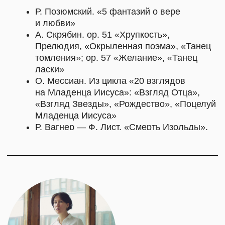
чтобы приблизить музыку к слушателям.
ПОСЕЩЕНИЕ
МЕСТО ПРОВЕДЕНИЯ
Концерт пройдет в МИРА центре
Суздаль, Кремлевская 5
БИЛЕТЫ
Билеты можно приобрести на месте. Цена
билета: 2 000 Р
Скидка 50% предоставляется жителям
Владимирской области, студентам, дети (до 14
лет) и пенсионерам. Количество льготных
билетов ограничено.