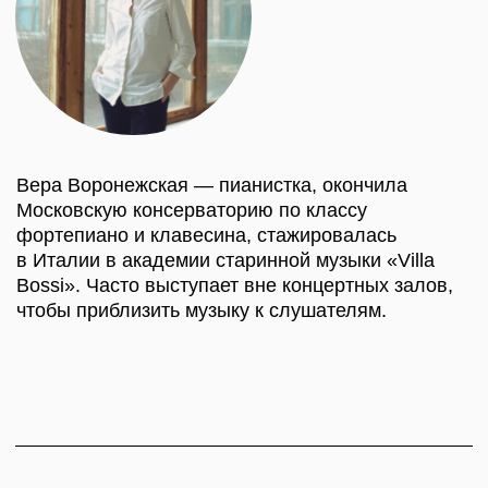
КУПИТЬ БИЛЕТ
КАК ДОБРАТЬСЯ
НА ПОЕЗДЕ:
С Восточного вокзала из Москвы до Владимира
ходит поезд «Ласточка» (1 час 40 мин),
с Курского вокзала идёт отличный поезд
«Экспресс» (2 часа 30 минут).
От Владимира до Суздаля можно взять такси
(время в пути: 30−40 минут, стоимость: от 1000
руб) или воспользоваться шаттлом
от автовокзала (время в пути: 50 минут,
стоимость: от 150 руб)
НА МАШИНЕ:
Благодаря новому платному шоссе Москва-
Казань М-12, проходящему через Владимир,
дорога на автомобиле из Москвы занимает около
2,5 часа. Стоимость для легкового автомобиля
— 1483 руб. в одну сторону.
По бесплатной трассе Горьковского шоссе М-7
время в пути может занять от 3 до 5 часов.