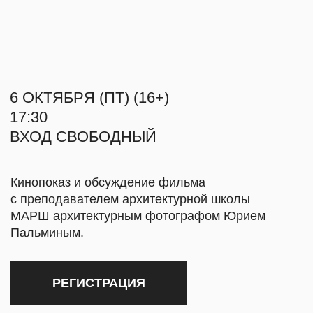
ВХОД СВОБОДНЫЙ
О НАС
Кинопоказ и обсуждение фильма
с преподавателем архитектурной школы
КОНТАКТЫ
МАРШ архитектурным фотографом Юрием
Пальминым.
СВЯЗАТЬСЯ
РЕГИСТРАЦИЯ
INFO@MYRA.R
TELEGRAM
О КИНО
VIMEO
+7 999 806-15-9
В октябре продолжаем смотреть фильмы, где
главным героем становится архитектор или сама
архитектура.
«Великое безмолвие» — документальная
картина о монашеском ордене, члены которого
хранят обет молчания. Действие фильма
происходит в картезианском монастыре Гранд