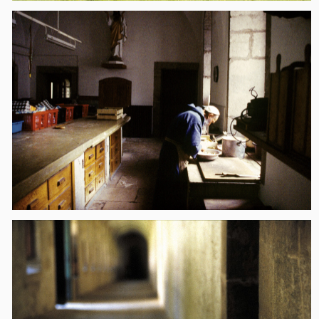
КАК ПОПАСТЬ НА
СОБЫТИЕ
КАК ДОБРАТЬСЯ
ДО СУЗДАЛЯ
ПОЕЗД
Поезд теперь не самый быстрый и комфортный
способ добраться до нас из Москвы.
С
Восточного вокзала
до Владимира ходят
«Ласточка» и «Сапсан» (время в пути: 1 часа 40
мин). С
Курского вокзала
идёт отличный поезд
«Экспресс» (2 часа 30 минут). От Владимира
до Суздаля можно взять такси, ехать всего
полчаса.