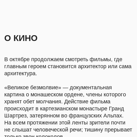
Шартрез, затерянном во французских Альпах.
На всем протяжении этой ленты зрители почти
не слышат человеческой речи; тишину прерывает
только звон колоколов.
Фильм отображает каждодневную жизнь
монахов, живущих в полумраке: кельи
монастыря освещаются лишь свечами. Спят они
на лавках, застеленных соломой, а свои жилища
обогревают лишь небольшими жестяными
печками.
Покрытые снегом альпийские горы служат
величественным фоном их духовным поискам.
По ночам монахи собираются в каменной
часовне, где царит пронизывающий холод,
садятся на пол и поют грегорианские
песнопения.
Режиссер: Филип Грёнинг
Франция, Швейцария, Германия, 2005г
Продолжительность: 169 минут.
После показа состоится обсуждение фильма
с Юрием Пальминым преподавателем
архитектурной школы МАРШ, архитектурным
фотографом.