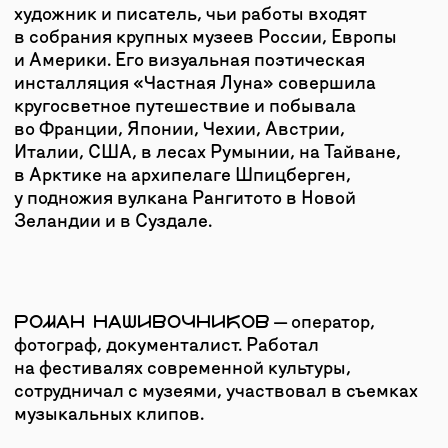
От Владимира до Суздаля можно добраться
на такси или автобусе. На такси время в пути
составит около 30 минут, стоимость от 1000
рублей (выбирайте тариф «Межгород», так
будет дешевле). Путь на автобусе
от автовокзала займет 50 минут, стоимость
от 170 рублей.
НА МАШИНЕ:
Благодаря платному шоссе Москва-Казань
М-12, проходящему через Владимир, дорога
на автомобиле из Москвы занимает около
2,5 часа. Стоимость для легкового
автомобиля — 1633 рубля в одну сторону.
По бесплатной трассе Горьковского шоссе М-7
время в пути может занять от 3 до 5 часов.
СУЗДАЛЬ, УЛ. КРЕМЛЕВСКАЯ, 5
ГУГЛ-КАРТА
|
ЯНДЕКС-КАРТА