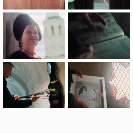
художник и писатель, чьи работы входят
в собрания крупных музеев России, Европы
и Америки. Его визуальная поэтическая
инсталляция «Частная Луна» совершила
кругосветное путешествие и побывала
во Франции, Японии, Чехии, Австрии,
Италии, США, в лесах Румынии, на Тайване,
в Арктике на архипелаге Шпицберген,
у подножия вулкана Рангитото в Новой
Зеландии и в Суздале.
— оператор,
Роман Нашивочников
фотограф, документалист. Работал
на фестивалях современной культуры,
сотрудничал с музеями, участвовал в съемках
музыкальных клипов.
ПОСЕЩЕНИЕ