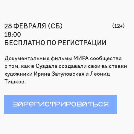
Документальные фильмы МИРА сообщества
о том, как в Суздале создавали свои выставки
художники Ирина Затуловская и Леонид
О НАС
Тишков.
КОНТАКТЫ
ЗАРЕГИСТРИРОВАТЬСЯ
СВЯЗАТЬСЯ
INFO@MYRA.R
TELEGRAM
О СОБЫТИИ
VIMEO
+7 999 806-15-
Выставка художника Леонида Тишкова
проходила в Суздале в прошлом году.
Свет нескончаем и вездесущ: он манит
и обещает истины, окружает
и пронизывает нас, становясь
внутренним, озаряя чертоги памяти.