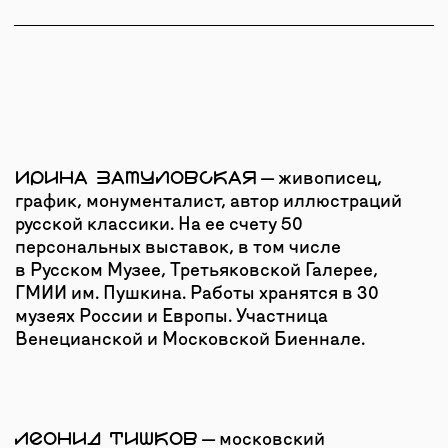
МЕСТО ПРОВЕДЕНИЯ
Показ пройдет в МИРА центре
Суздаль, Кремлевская 5
ВХОД СВОБОДНЫЙ
по регистрации
ЗАРЕГИСТРИРОВАТЬСЯ
КАК ДОБРАТЬСЯ
НА ПОЕЗДЕ:
С Восточного вокзала Москвы до Владимира
ходит поезд «Ласточка» (1 час 40 минут),
с Курского вокзала — «Экспресс» (2 часа
30 минут), с Восточного и Ярославского —
«Буревестник» (2 часа 19 минут).