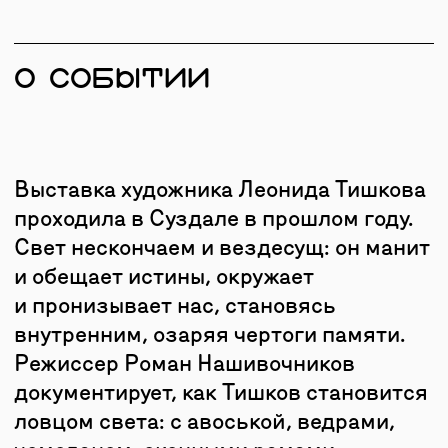
Режиссер Роман Нашивочников
документирует, как Тишков становится
ловцом света: с авоськой, ведрами,
чемоданом, оконными рамами.
23 минуты, 2025 год
Фильм про художницу Ирину
Затуловскую. Режиссер приезжал
к Ирине в арт-резиденцию в Кидекше,
записывал интервью и фиксировал,
как создается грандиозная тотальная
инсталляция, в которой главным
героем становится Суздаль.
17 минут, 2024 год
Это первые документальные фильмы