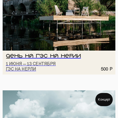
Даю
согласие на рассылку
Даю
согласие на обработку персональных данных
для рассылки
Ознакомлен и согласен с
политикой
конфиденциальности
ПОДПИСАТЬСЯ
ДЕНЬ НА ГЭС НА НЕРЛИ
1 ИЮНЯ — 13 СЕНТЯБРЯ
ГЭС НА НЕРЛИ
500
Р
Суздаль,
НАПИСАТЬ НАМ
ул. Кремлевская, 5
+7 999 806-15-91
КАРТА «ДРУГ МИРА»
ТЕЛЕГРАМ
Концерт