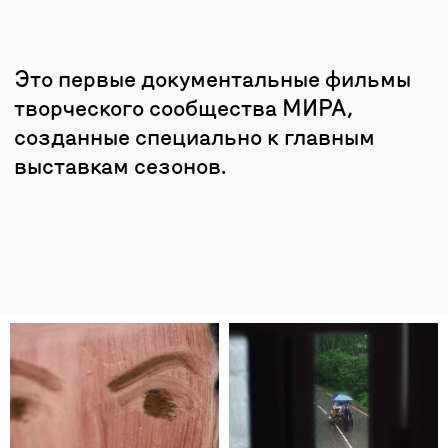
— живописец,
Ирина Затуловская
график, монументалист, автор иллюстраций
русской классики. На ее счету 50
персональных выставок, в том числе
в Русском Музее, Третьяковской Галерее,
ГМИИ им. Пушкина. Работы хранятся в 30
музеях России и Европы. Участница
Венецианской и Московской Биеннале.
— московский
Леонид Тишков