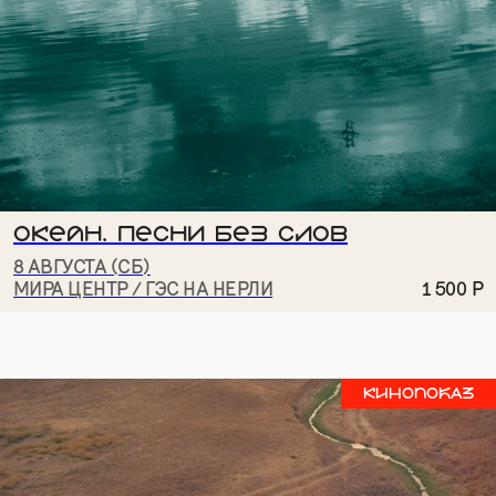
Даю
согласие на рассылку
Даю
согласие на обработку персональных данных
для рассылки
Ознакомлен и согласен с
политикой
конфиденциальности
ПОДПИСАТЬСЯ
ОКЕАН. ПЕСНИ БЕЗ СЛОВ
8 АВГУСТА (СБ)
МИРА ЦЕНТР / ГЭС НА НЕРЛИ
1 500
Р
Суздаль,
НАПИСАТЬ НАМ
ул. Кремлевская, 5
+7 999 806-15-91
Кинопоказ
КАРТА «ДРУГ МИРА»
ТЕЛЕГРАМ