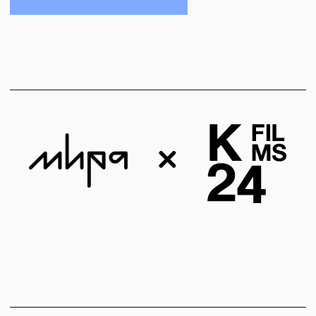
МЕСТО ПРОВЕДЕНИЯ
Показы пройдут в МИРА центре
Суздаль, Кремлевская 5
БИЛЕТЫ
Билеты можно приобрести на месте. Цена
билета: 150 Р / 300 Р
Скидка 50% предоставляется жителям
Владимирской области, студентам, дети (до 14
лет) и пенсионерам. Количество льготных
билетов ограничено.
КУПИТЬ БИЛЕТ
СТАТЬ БЛИЖЕ К НАМ С
КАРТОЙ «ДРУГ МИРА»
КАК ДОБРАТЬСЯ
НА ПОЕЗДЕ: