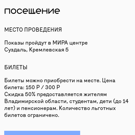
С Восточного вокзала из Москвы
до Владимира ходит поезд «Ласточка» (1 час
40 мин), с Курского вокзала идёт отличный
поезд «Экспресс» (2 часа 30 минут).
От Владимира до Суздаля можно взять такси
(время в пути: 30−40 минут, стоимость: от 1000
руб) или воспользоваться шаттлом
от автовокзала (время в пути: 50 минут,
стоимость: от 150 руб)
НА МАШИНЕ:
Благодаря новому платному шоссе Москва-
Казань М-12, проходящему через Владимир,
дорога на автомобиле из Москвы занимает
около 2,5 часа.
По бесплатной трассе Горьковского шоссе М-7
время в пути может занять от 3 до 5 часов.
ГУГЛ-КАРТЫ
|
ЯНДЕКС-КАРТЫ
ДРУГИЕ СОБЫТИЯ