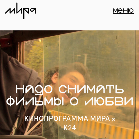
МЕНЮ
АФИША
НАДО СНИМАТЬ
ФИЛЬМЫ О ЛЮБВИ
ПАРТНЕРСТ
КИНОПРОГРАММА МИРА ×
ДЛЯ ПРЕССЫ
К24
ПРОВЕСТИ
МЕРОПРИЯТИ
ПОДДЕРЖАТЬ
МИРА
20 СЕНТЯБРЯ 19:00
МИРА ЦЕНТР
СТАТЬ
КОМАНДА
ВОЛОНТЕРОМ