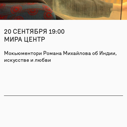
Мокьюментори Романа Михайлова об Индии,
искусстве и любви
О НАС
КОНТАКТЫ
СВЯЗАТЬСЯ
INFO@MYRA.R
Режиссер: Роман Михайлов / 2025
Продолжительность: 75 минут
TELEGRAM
Режиссер и сценарист Роман Михайлов часто
VIMEO
говорит про свои фильмы как про «записанные
сновидения». «Надо снимать фильмы
+7 999 806-15-
о любви» — записанная реальность:
российская съемочная группа приезжает
в Варанаси для съемок артхаусного кино,
но они идут не по плану. Фильм притворяется
документальным, но оказывается притчей
об искусстве и любви — единственной силе,
которая может спасти распадающийся мир.