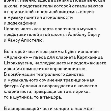
Карлхайнц Штокхаузен, «Арлекин»
Альбан Берг, 4 пьесы для кларнета
и фортепиано
Ханс Апостель, «Сонатина»
КРАСИКОВ ИГНАТ
Кларнетист, композитор, импровизатор
Окончил Государственную классическую
академию имени Маймонида. Лауреат
международных конкурсов. Солист ансамбля
«Студия новой музыки» и Московского
ансамбля современной музыки. Основатель
Московского квартета кларнетов и ансамбля
LUX Ensemble.
Игнат первым в России исполнил пьесу для
кларнета соло «Арлекин» Карлхайнца
Штокхаузена.
ФЕОДОСИЯ МИРОНОВА
Пианистка
Окончила Московскую государственную
консерваторию имени П. И. Чайковского.
Лауреат международных конкурсов. Выступает
в Московской консерватории, Московском