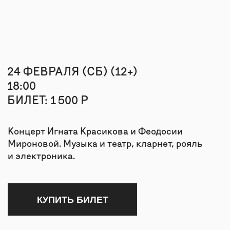
БИЛЕТ: 1 500 Р
О НАС
Концерт Игната Красикова и Феодосии
Мироновой. Музыка и театр, кларнет, рояль
КОНТАКТЫ
и электроника.
КУПИТЬ БИЛЕТ
СВЯЗАТЬСЯ
INFO@MYRA.R
TELEGRAM
О КОНЦЕРТЕ
VIMEO
+7 999 806-15-
Центральное событие арт-уикенда,
посвященного экспрессионизму в искусстве.
На концерте кларнет предстанет в новом
амплуа. Это больше не оркестровый
инструмент, он выходит за рамки своего
привычного существования, соединяя прошлое
и настоящее, актуализируя творческие поиски
экспрессионистов прошлого века.