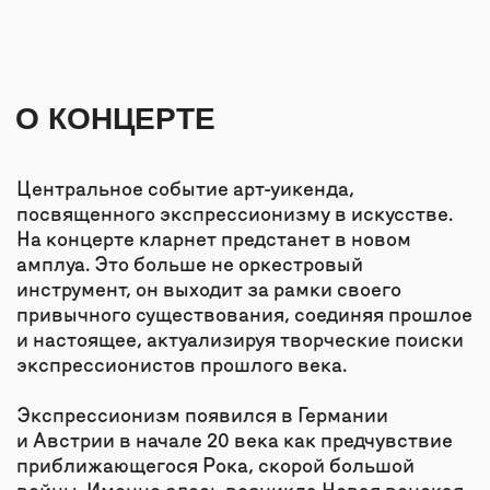
Экспрессионизм появился в Германии
и Австрии в начале 20 века как предчувствие
приближающегося Рока, скорой большой
войны. Именно здесь возникла Новая венская
школа, представители которой отказываются
от привычной тональной системы, вводят
в музыку понятия атональности
и додекафонии.
Первая часть концерта посвящена музыке
представителей этой школы: Альбану Бергу
и Хансу Апостелю.
Во второй части программы будет исполнен
«Арлекин» — пьеса для кларнета Карлхайнца
Штокхаузена, наследующего и продолжающего
искания немецких экспрессионистов.
В комбинации театрального действа
и музыкального сочинения традиционная
фигура Арлекина возрождается в качестве
кларнетиста, превращаясь то в лирика,
то в шутника, то в танцора.
В завершающей части концерта нас ждет
электроакустическая импровизация,
вдохновленная поэтикой экспрессионизма.
В ПРОГРАММЕ: