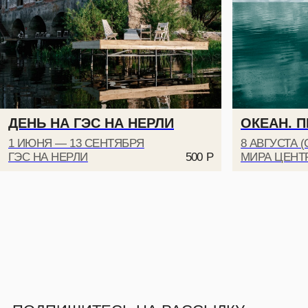
ПОДПИШИТЕСЬ НА РАССЫЛКУ,
ЧТОБЫ БЫТЬ В КУРСЕ ВСЕХ
СОБЫТИЙ
ДЕНЬ НА ГЭС НА НЕРЛИ
ОКЕАН. 
1 ИЮНЯ — 13 СЕНТЯБРЯ
8 АВГУСТА (
ПОДПИСАТЬСЯ
ГЭС НА НЕРЛИ
МИРА ЦЕНТР
500
Р
Даю
согласие на рассылку
Даю
согласие на обработку персональных данных для рассылки
Ознакомлен и согласен с
политикой конфиденциальности
© АНО «ТВОРЧЕСКОЕ СООБЩЕСТВО МИРА» 2026