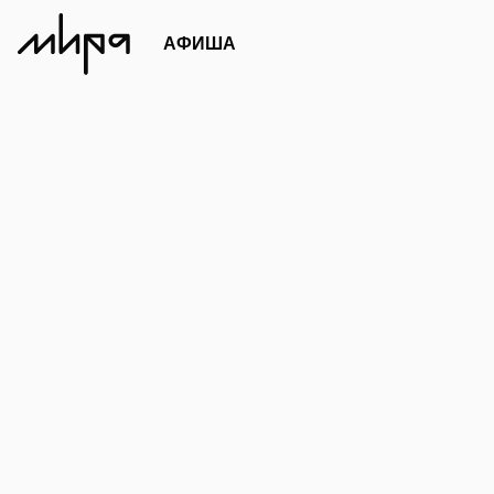
АФИША
Площадки
Проекты
Партнерств
НЕ С