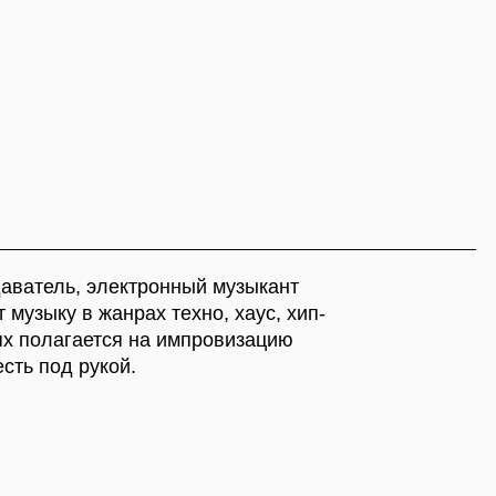
ектронный музыкант
рах техно, хаус, хип-
ся на импровизацию
й.