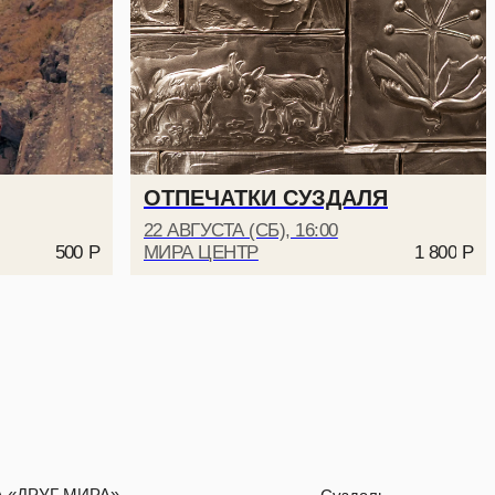
»
Суздаль,
ул. Кремлевская, 5
ОТПЕЧАТКИ СУЗДАЛЯ
22 АВГУСТА (СБ), 16:00
МИРА ЦЕНТР
500
Р
1 800
Р
ДИЗАЙН
NAAU