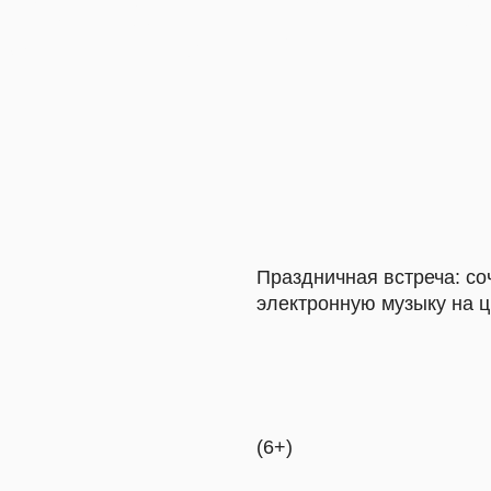
Праздничная встреча: сочиняем с де
электронную музыку на цветах!
(6+)
Приглашаем маленьких гостей и их р
праздничных букетах! Плейтрон, с ко
Ложкин, позволяет безопасно играть 