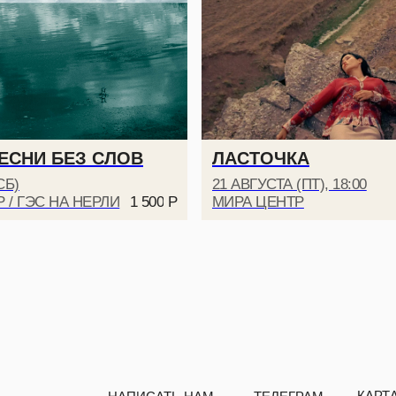
КАРТА «ДРУГ МИРА
НАПИСАТЬ НАМ
ТЕЛЕГРАМ
+7 999 806-15-91
ПЕСНИ БЕЗ СЛОВ
ЛАСТОЧКА
СБ)
21 АВГУСТА (ПТ), 18:00
 / ГЭС НА НЕРЛИ
МИРА ЦЕНТР
1 500
Р
ПОЛИТИКА КОНФИДЕНЦИАЛЬНОСТИ
И ДОКУМЕНТЫ