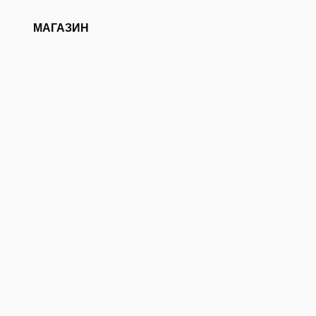
о
О нас
МАГАЗИН
АМЫЙ ПЛО
ОРКЕСТР