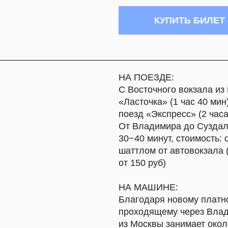
30−40 минут, стоимость: от 1000 руб)
шаттлом от автовокзала (время в пути
от 150 руб)
НА МАШИНЕ:
Благодаря новому платному шоссе Мо
проходящему через Владимир, дорог
из Москвы занимает около 2,5 часа. 
автомобиля — 1483 руб. в одну сторо
По бесплатной трассе Горьковского ш
может занять от 3 до 5 часов.
ГУГЛ-КАРТЫ
|
ЯНДЕКС-КАРТЫ