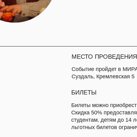
Событие пройдет в МИРА центре
Суздаль, Кремлевская 5
БИЛЕТЫ
Билеты можно приобрести на месте. Ц
Скидка 50% предоставляется жителя
студентам, детям до 14 лет и пенсио
льготных билетов ограничено.
КУПИТЬ БИЛЕТ
НА ПОЕЗДЕ:
С Восточного вокзала из Москвы до 
«Ласточка» (1 час 40 мин), с Курског
поезд «Экспресс» (2 часа 30 минут).
От Владимира до Суздаля можно взять