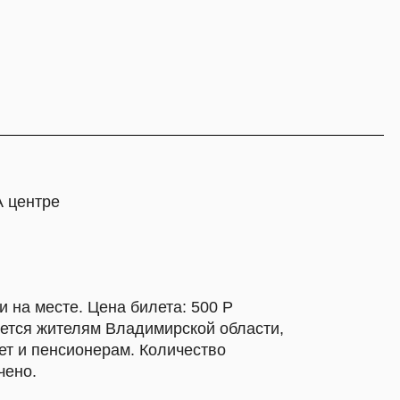
ена билета: 500 Р
м Владимирской области,
нерам. Количество
Владимира ходит поезд
о вокзала идёт отличный
 такси (время в пути: