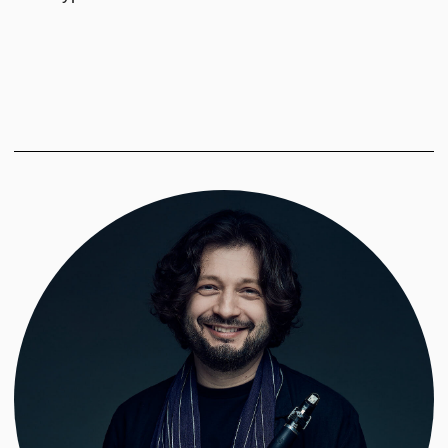
Дуэт пианиста Риада Маммадова и кларнетиста
Юры Гинзбурга — это разговор двух больших
музыкантов, философа и трикстера,