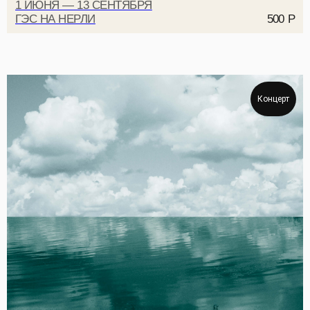
1 ИЮНЯ — 13 СЕНТЯБРЯ
ГЭС НА НЕРЛИ
500
Р
Концерт
ПОДПИШИТЕСЬ НА РАССЫЛКУ, ЧТОБЫ
БЫТЬ В КУРСЕ ВСЕХ СОБЫТИЙ
Даю
согласие на рассылку
Даю
согласие на обработку персональных данных для
рассылки
Ознакомлен и согласен с
политикой
конфиденциальности
ПОДПИСАТЬСЯ