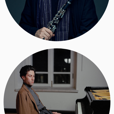
принимающий разные формы,
от академического исполнения
до электроакустики и импровизации. Они
выступают на крупнейших музыкальных
событиях Европы и Северной Америки —
от Зальцбургского и Бременского фестивалей
до Венецианской биеннале. А еще постоянно
участвуют в Дягилевском фестивале в Перми —
его художественный руководитель Теодор
Курентзис значительно повлиял на дуэт.
ПОСЕЩЕНИЕ
МЕСТО ПРОВЕДЕНИЯ
Концерт пройдет в МИРА центре
Суздаль, Кремлевская 5
БИЛЕТЫ
Билеты можно приобрести на месте. Цена