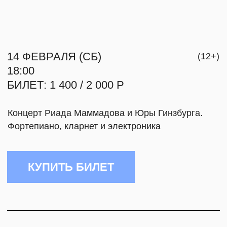
Концерт Риада Маммадова и Юры Гинзбурга.
О НАС
Фортепиано, кларнет и электроника
КОНТАКТЫ
КУПИТЬ БИЛЕТ
СВЯЗАТЬСЯ
О СОБЫТИИ
INFO@MYRA.R
TELEGRAM
Вдох и выдох. Звук кларнета возникает
благодаря движению воздуха и паузам. Так
складывается ощущение музыкального времени.
VIMEO
Звук фортепиано служит полем, в котором время
становится слышимым.
+7 999 806-15-9
14 февраля нас ждет чувственная программа,
полная красоты и витальности. Исполнители
называют свой концерт кинематографичным: эта
музыка рождает образы, а ее внутреннее
движение легко считать.
В программе соединены сочинения Эдварда