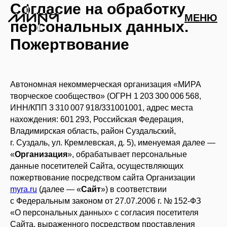
Согласие на обработку
МЕНЮ
персональных данных.
Пожертвование
АФИША
Автономная некоммерческая организация «МИРА
творческое сообщество» (ОГРН 1 203 300 006 568,
ИНН/КПП 3 310 007 918/331001001, адрес места
ПАРТНЕРСТВО
нахождения: 601 293, Российская Федерация,
Владимирская область, район Суздальский,
ДЛЯ ПРЕССЫ
г. Суздаль, ул. Кремлевская, д. 5), именуемая далее —
«
Организация
», обрабатывает персональные
ПРОВЕСТИ
данные посетителей Сайта, осуществляющих
МЕРОПРИЯТИ
пожертвование посредством сайта Организации
ПОДДЕРЖАТЬ
myra.ru
(далее — «
Сайт
») в соответствии
МИРА
с Федеральным законом от 27.07.2006 г. № 152-ФЗ
«О персональных данных» с согласия посетителя
СТАТЬ
КОМАНДА
ВОЛОНТЕРОМ
Сайта, выраженного посредством проставления