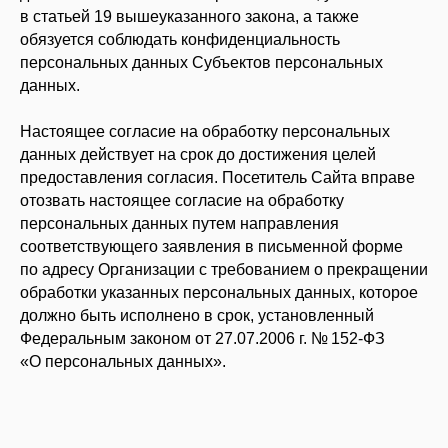
в статьей 19 вышеуказанного закона, а также
обязуется соблюдать конфиденциальность
ПОДПИШИТЕСЬ НА РАССЫЛКУ, ЧТОБЫ
персональных данных Субъектов персональных
БЫТЬ В КУРСЕ ВСЕХ СОБЫТИЙ
данных.
Настоящее согласие на обработку персональных
данных действует на срок до достижения целей
Даю
согласие на рассылку
предоставления согласия. Посетитель Сайта вправе
Даю
согласие на обработку персональных данных для
отозвать настоящее согласие на обработку
рассылки
персональных данных путем направления
Ознакомлен и согласен с
политикой
соответствующего заявления в письменной форме
конфиденциальности
по адресу Организации с требованием о прекращении
обработки указанных персональных данных, которое
ПОДПИСАТЬСЯ
должно быть исполнено в срок, установленный
Федеральным законом от 27.07.2006 г. № 152-ФЗ
«О персональных данных».
Суздаль,
НАПИСАТЬ НАМ
ул. Кремлевская, 5
+7 999 806-15-91