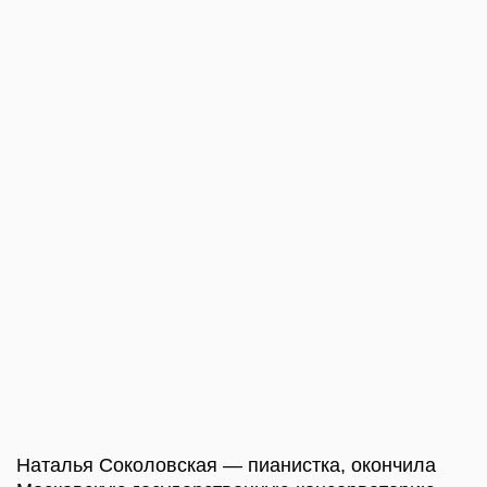
МЕСТО ПРОВЕДЕНИЯ
Показы проходят в МИРА центре
Суздаль, Кремлевская 5
БИЛЕТЫ
Билеты можно приобрести на месте.
Цена билета: 1 800 Р
С 1 ноября цена билета: 2 000 Р
Скидка 50% предоставляется жителям
Владимирской области, студентам, дети
(до 14 лет) и пенсионерам. Количество льготных
билетов ограничено.
КУПИТЬ БИЛЕТ
СТАТЬ БЛИЖЕ К НАМ С
КАРТОЙ «ДРУГ МИРА»