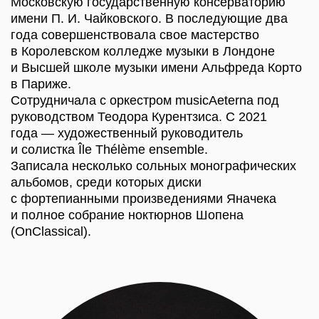
КАК ДОБРАТЬСЯ
НА ПОЕЗДЕ:
С Восточного вокзала из Москвы до Владимира
ходит поезд «Ласточка» (1 час 40 мин),
с Курского вокзала идёт отличный поезд
«Экспресс» (2 часа 30 минут).
От Владимира до Суздаля можно взять такси
(время в пути: 30−40 минут, стоимость: от 1000
руб) или воспользоваться шаттлом
от автовокзала (время в пути: 50 минут,
стоимость: от 150 руб)
НА МАШИНЕ:
Благодаря новому платному шоссе Москва-
Казань М-12, проходящему через Владимир,
дорога на автомобиле из Москвы занимает около
2,5 часа. Стоимость для легкового автомобиля
— 1483 руб. в одну сторону.
По бесплатной трассе Горьковского шоссе М-7
время в пути может занять от 3 до 5 часов.
ГУГЛ-КАРТЫ
|
ЯНДЕКС-КАРТЫ