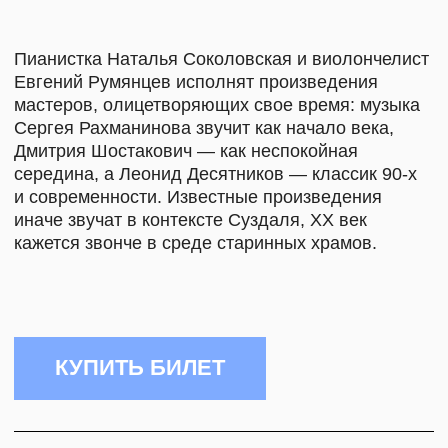
и Высшей школе музыки имени Альфреда Корто
в Париже.
Сотрудничала с оркестром musicAeterna под
руководством Теодора Курентзиса. С 2021
года — художественный руководитель
и солистка Île Thélème ensemble.
Записала несколько сольных монографических
альбомов, среди которых диски
с фортепианными произведениями Яначека
и полное собрание ноктюрнов Шопена
(OnClassical).