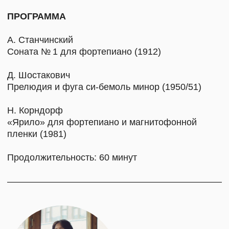
3 НОЯБРЯ (ПН) 18:00
КОНЦЕРТ ФОРТЕПИАНО
И ВИОЛОНЧЕЛИ
(12+)
Билет: 1 800 руб
Пианистка Наталья Соколовская и виолончелист
Евгений Румянцев исполнят произведения
мастеров, олицетворяющих свое время: музыка
Сергея Рахманинова звучит как начало века,
Дмитрия Шостакович — как неспокойная
середина, а Леонид Десятников — классик 90-х