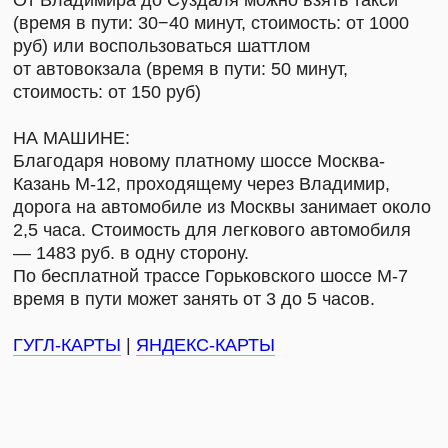
ПОДПИШИТЕСЬ НА РАССЫЛКУ, ЧТОБЫ
БЫТЬ В КУРСЕ ВСЕХ СОБЫТИЙ
Даю
согласие на рассылку
Даю
согласие на обработку персональных данных для
рассылки
Ознакомлен и согласен с
политикой
конфиденциальности
ПОДПИСАТЬСЯ
Суздаль,
НАПИСАТЬ НАМ
ул. Кремлевская, 5
+7 999 806-15-91
КАРТА «ДРУГ МИРА»
ТЕЛЕГРАМ