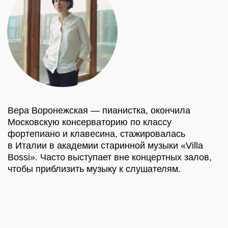
и современности. Известные произведения
иначе звучат в контексте Суздаля, ХХ век
кажется звонче в среде старинных храмов.
КУПИТЬ БИЛЕТ
ПРОГРАММА
С. Рахманинов
Соната для виолончели и фортепиано (1901)
Л. Десятников
Вариации на обретение жилища для виолончели
и фортепиано (1990)
Д. Шостакович
Соната для виолончели и фортепиано ре-минор
(1934)
Продолжительность: 60 минут