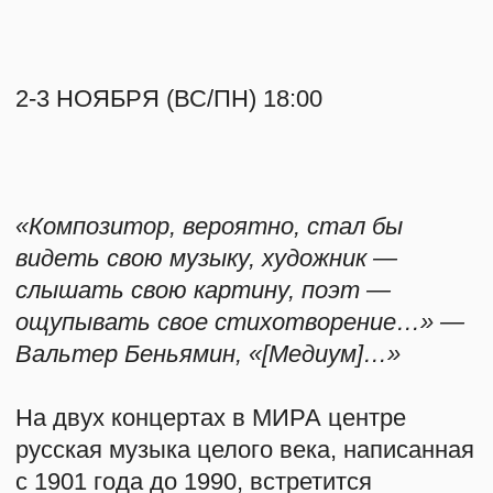
«Композитор, вероятно, стал бы
видеть свою музыку, художник —
О НАС
слышать свою картину, поэт —
ощупывать свое стихотворение…» —
КОНТАКТЫ
Вальтер Беньямин, «[Медиум]…»
На двух концертах в МИРА центре
СВЯЗАТЬСЯ
русская музыка целого века, написанная
с 1901 года до 1990, встретится
INFO@MYRA.R
с объектами из МИРА коллекции —
собрания авангардных произведений ХХ
TELEGRAM
и ХХI веков. Шести композициям
соответствуют шесть отобранных
VIMEO
куратором Анной Боруновой предметов
искусства — перед зрителями возникнет
+7 999 806-15-9
поп-ап выставка, вдохновленная
впечатлением от музыки и контекстами
времени.
Монтаж медиумов, стилей и времен
создаст комплексное впечатление