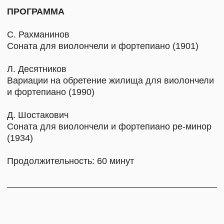
Евгений Румянцев — виолончелист, педагог,
окончил Московскую государственную
консерваторию имени П. И. Чайковского.
Участник открытых уроков Мстислава
Ростроповича. Лауреат XIII конкурса имени
П. И. Чайковского в Москве (2007). Сотрудничает
с с оркестром musicAeterna под руководством
Теодора Курентзиса. Записывал музыку
на лейблах «Мелодия», «Fancy music» и «Quartz
music».
ПОСЕЩЕНИЕ