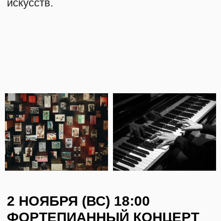
Билет: 1 800 руб
Пианистка Вера Воронежская исполнит
произведения Алексея Станчинского, Дмитрия
Шостаковича и Николая Корндорфа, выстроив
хронологическое путешествие от молодого
композитора Серебряного века до авангардиста,
умершего уже в веке ХХI.
КУПИТЬ БИЛЕТ
ПРОГРАММА
А. Станчинский
Соната № 1 для фортепиано (1912)
Д. Шостакович
Прелюдия и фуга си-бемоль минор (1950/51)
Н. Корндорф
«Ярило» для фортепиано и магнитофонной
пленки (1981)