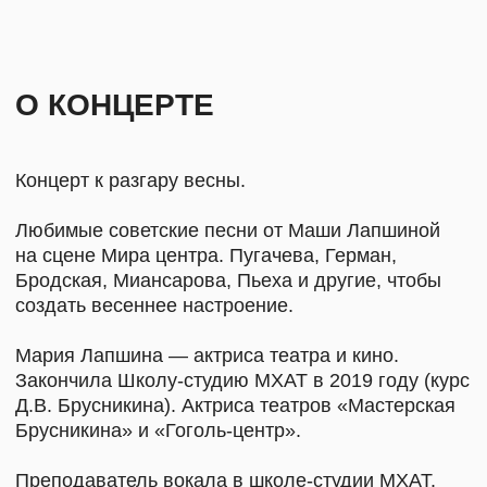
Д.В. Брусникина). Актриса театров «Мастерская
Брусникина» и «Гоголь-центр».
Преподаватель вокала в школе-студии МХАТ.
Участница шоу «Голос» (11 сезон).
Концертмейстер — Ирина Маштакова.
Лауреат международных и всероссийских
конкурсов, член РОО «Гильдия пианистов-
концертмейстеров», член РОО «Союз
концертных деятелей».
Концертмейстер Школы-студии МХАТ,
мастерские Д. В. Брусникина, М. С. Брусникиной,
Е. А. Писарева.
Сотрудничает с музыкальным коллективом
MINIBAR и фортепианным дуэтом «Каденция».
Продолжительность: 60 минут.