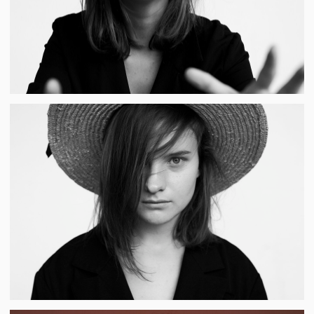
СОБЫТИЕ
КАК ДОБРАТЬСЯ
ДО КОНЦЕРТ
ПОЕЗД
Поезд — самый быстрый и комфортный способ
добраться до нас из Москвы. С
Восточного
вокзала
до Владимира ходят «Ласточка»
и «Сапсан» (время в пути: 1 часа 40 мин).
С
Курского в
окзала
идёт отличный поезд
«Экспресс» (2 часа 30 минут). От Владимира
до Суздаля можно взять такси, ехать всего
полчаса.
АВТОМОБИЛЬ
Дорога на автомобиле займет от 3,5 до 6 часов