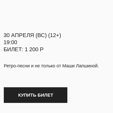
БИЛЕТ: 1 200 Р
О НАС
Ретро-песни и не только от Маши Лапшиной.
КОНТАКТЫ
КУПИТЬ БИЛЕТ
СВЯЗАТЬСЯ
INFO@MYRA.R
TELEGRAM
О КОНЦЕРТЕ
VIMEO
Концерт к разгару весны.
+7 999 806-15-9
Любимые советские песни от Маши Лапшиной
на сцене Мира центра. Пугачева, Герман,
Бродская, Миансарова, Пьеха и другие, чтобы
создать весеннее настроение.
Мария Лапшина — актриса театра и кино.
Закончила Школу-студию МХАТ в 2019 году (курс