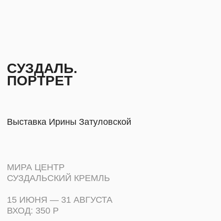
ПАРТНЕРЫ
Выставка Ирины Затуловской
МИРА ЦЕНТР
СУЗДАЛЬСКИЙ КРЕМЛЬ
СВЯЗАТЬСЯ
15 ИЮНЯ — 31 АВГУСТА
INFO@MYRA.R
ВХОД: 350 Р
TELEGRAM
ОТКРЫТЬ КАРТУ ОБЪЕКТОВ ↗︎
YOUTUBE
+7 999 806-15-9
Проект, созданный в рамках художественной
резиденции МИРА в Кидекше при поддержке
юридического бюро TM Defence и лично Олега
Жукова, с одной стороны, очень личный,
рассказывающий о том, как художник чувствует
и ощущает историю и сегодняшнюю жизнь