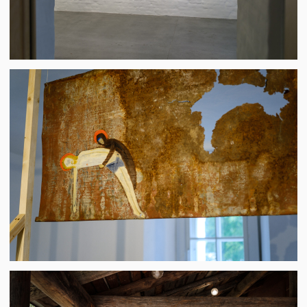
КАК ПОПАСТЬ НА
ВЫСТАВКУ
ПОЕЗД
С Восточного вокзала до Владимира ходят
«Ласточка» и «Сапсан» (время в пути: 1 часа 40
мин). С Курского вокзала идёт отличный поезд
«Экспресс» (2 часа 30 минут). От Владимира до
Суздаля можно взять такси, ехать около 50
минут.