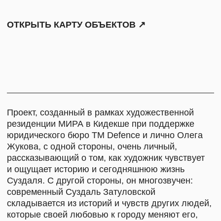
Суздаля. С другой стороны, он многозвучен:
современный Суздаль Затуловской
складывается из историй и чувств других людей,
которые своей любовью к городу меняют его,
сохраняя и подчеркивая при этом его
идентичность.
Ирина Затуловская соединяется с Городом,
знакомясь с ним, как с героем своего
исследования, с его жителями и с теми местами,
за которыми они стоят. Вступая в диалог
с каждым из них, она подсвечивает их, оставляя
собственный след, свое художественное
высказывание. Сплетенная из многих слоев
художественная история делает соавторами
проекта всех его героев — всех тех, кто
на протяжении многих лет наносит на карту
города новые, такие особенные пространства.
«Суздаль. Портрет» разворачивается на всей
территории города и в его окрестностях:
в выставочных пространствах МИРА центра
и Суздальского Кремля, в Аптекарском огороде,
на Швейной фабрике и Хлебозаводе,
в пространстве ГЭС на Нерли, музее Гастева —
в общей сложности, по почти 30-ти адресам,
которые будут объединены общей картой,