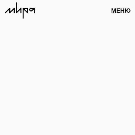
МЕНЮ
АФИША
ПАРТНЕРСТВО
МАГАЗИН
О НАС
КОНТАКТЫ
КОМАНДА
СУЗДАЛЬ.
ПОРТРЕТ