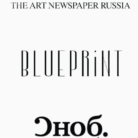
ПОДПИСАТЬСЯ
Суздаль,
НАПИСАТЬ НАМ
ул. Кремлевская, 5
+7 999 806-15-91
СТАТЬ
TELEGRAM
ВОЛОНТЕРОМ
YOUTUBE
ПОЛИТИКА
АНО «ТВОРЧЕСКОЕ
СООБЩЕСТВО МИРА»
КОНФИДЕНЦИАЛЬНОСТИ