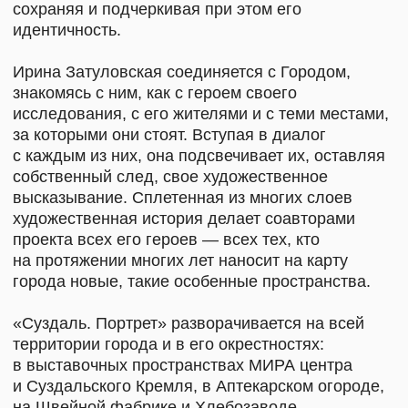
созданной художником.
Не так много существует городов, в которые
влюбляешься с первого взгляда
и не разочаровываешься при более близком
приближении. Проект Ирины Затуловской и всех
ее героев — именно об этом чувстве и о тех
изменениях, которые из него следуют. И уже
следующий художник резиденции увидит еще
немного изменившийся город, в котором
появился новый слой — Ирины Затуловской,
и ее след, оставленный в нем.
Ирина Затуловская — московский живописец,
график, монументалист. Закончила Московский
Полиграфический институт по специальности
«художник книги». Автор иллюстраций русской
классики. 50 персональных выставок живописи,
в том числе — Государственный Русский Музей
(2003), Государственная Третьяковская Галерея
(2016), ГМИИ им. Пушкина (2022). Работы
находятся в 30 музеях России и Европы.
Участница Московской Биеннале (2013)
и Венецианской Биеннале (2017).