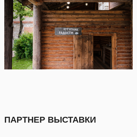
АВТОМОБИЛЬ
Благодаря платному шоссе Москва-Казань,
проходящему через Владимир, дорога
на автомобиле занимает от 2,5 до 3 часов
в зависимости от загруженности трассы.
БИЛЕТЫ
Взрослый: 350 Р
Детский: 200 Р
Можно приобрести на месте.
Для жителей Владимирской области действует
скидка: 50%. Действительна при предъявлении
паспорта с регистрацией во Владимирской
области.