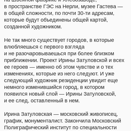
Куратор:
Марина Лошак
Ученики Ирины Затуловской:
Катя Андреева
Кристина Козырева
Екатерина Медведева
Алексей Фролов-Багреев
Партнеры проекта:
Олег Жуков
Татьяна Мрдуляш
Фото и видеосъемка:
Ксения Плотникова
Наталья Касьянова
Роман Нашивочников
Графический дизайн:
Митя Гранков
Застройка и монтаж:
Никита Дмитриев
Петя Баранов
Гарик Карасев