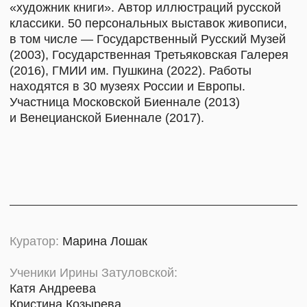
Антон Тушин
Световой дизайн:
Бюро Raum: Влад Обласов, Станислав Никитин
Владимиро-Суздальский музей-заповедник:
Екатерина Проничева
Сергей Мешалкин
Тина Ваграмян
ВЫРАЖАЕМ БЛАГОДАРНОСТЬ
Андрею Бартеневу, Алисе Бирюковой, Кате
Бочавар, Александру Васильеву, Андрею
Волкову, Вадиму и Евгении Дымовым, Федору
Кнокову, Юлии Коровиной, Николаю Макарову,
Дмитрию и Нине Новокрещеновым, Максиму
Орлову, Евгению Перову, Алексею Полякову,
Марии и Ивану Поляковым, Татьяне Фленовой,
Юлии Хавронич