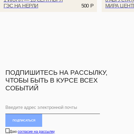
ГЭС НА НЕРЛИ
МИРА ЦЕНТР
500
Р
ПОДПИСАТЬСЯ
Даю
согласие на рассылку
Даю
согласие на обработку персональных данных для рассылки
Ознакомлен и согласен с
политикой конфиденциальности
© АНО «ТВОРЧЕСКОЕ СООБЩЕСТВО МИРА» 2026