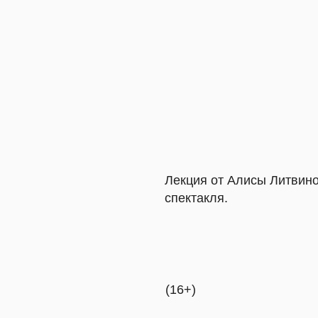
Лекция от Алисы Литвиновой о тексте
спектакля.
(16+)
В европейской традиции театр с само
Древнегреческий театр родился из со
возникшая на рубеже XIX и XX веков