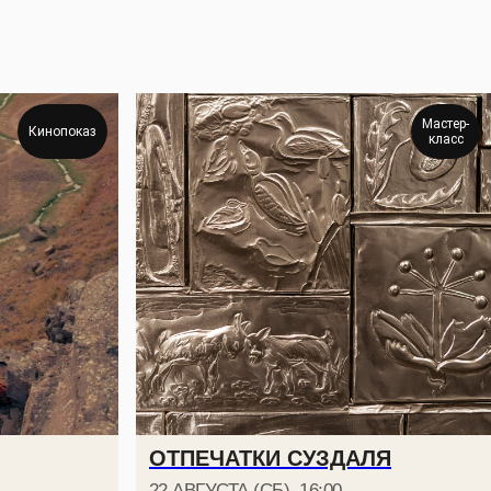
Мастер-
Кинопоказ
класс
»
Суздаль,
ул. Кремлевская, 5
ОТПЕЧАТКИ СУЗДАЛЯ
22 АВГУСТА (СБ), 16:00