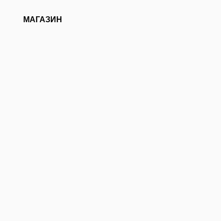
о
О нас
МАГАЗИН
КСТ И ТЕАТР