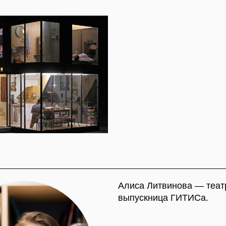
Инструкция по работе с изображениями
(удалите этот блок при работе)
https://docs.google.com/document/d/1hNu4K
ZR48/edit?pli=1
Алиса Литвинова — театровед и теат
выпускница ГИТИСа.