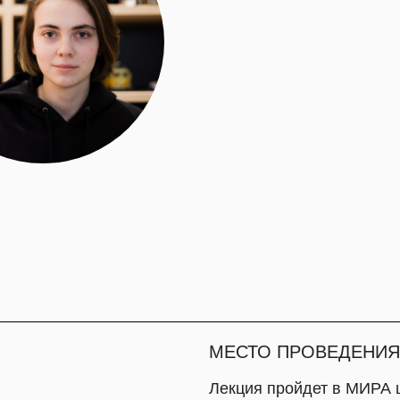
МЕСТО ПРОВЕДЕНИЯ
Лекция пройдет в МИРА центре
Суздаль, Кремлевская 5
ВХОД СВОБОДНЫЙ
С Восточного вокзала из Москвы до 
«Ласточка» и «Сапсан» (время в пути:
С Курского вокзала идёт отличный по
30 минут). От Владимира до Суздаля 
около 50 минут.
Благодаря платному шоссе Москва-К