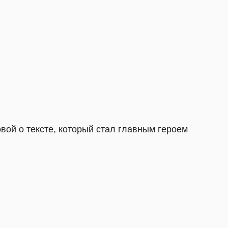
, который стал главным героем
го начала был текстоцентричным.
стязаний драматургов, а новая драма,
, спровоцировала появление