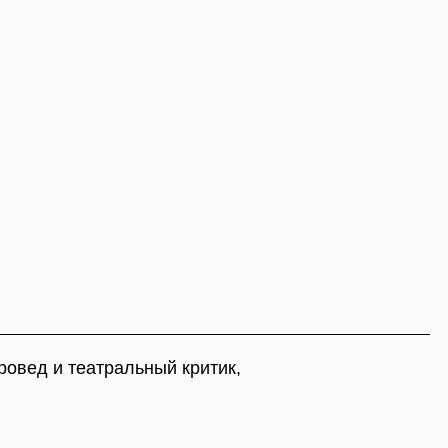
MIbj44BASfgiY0GaF62n0d1vbQEVBFhEU-
ральный критик,