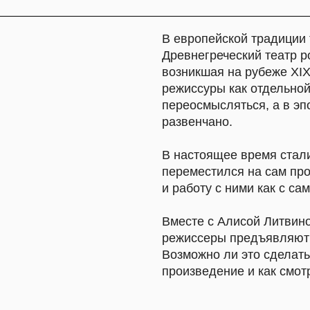
режиссуры как отдельной профессии. 
переосмысляться, а в эпоху постмоде
развенчано.
В настоящее время стали возникать с
переместился на сам процесс исполн
и работу с ними как с самодостаточн
Вместе с Алисой Литвиновой на приме
режиссеры предъявляют текст зрителю
Возможно ли это сделать, полностью
произведение и как смотреть такие сп