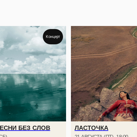
Концерт
КАРТА «ДРУГ МИРА
НАПИСАТЬ НАМ
ТЕЛЕГРАМ
+7 999 806-15-91
ПЕСНИ БЕЗ СЛОВ
ЛАСТОЧКА
СБ)
21 АВГУСТА (ПТ), 18:00